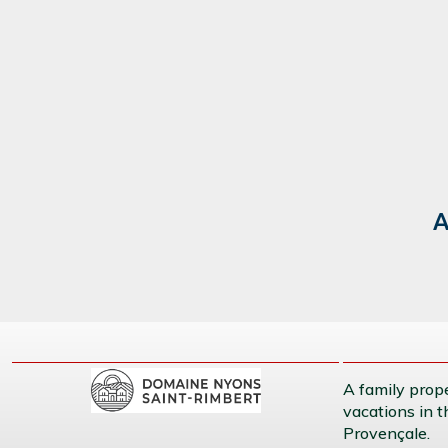
A
A family prope
vacations in 
Provençale.