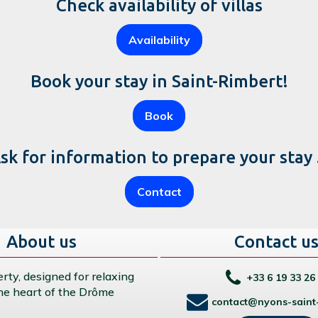
Check availability of villas
Availability
Book your stay in Saint-Rimbert!
Book
sk for information to prepare your stay .
Contact
About us
Contact u
rty, designed for relaxing
+33 6 19 33 26
the heart of the Drôme
contact@nyons-saint-