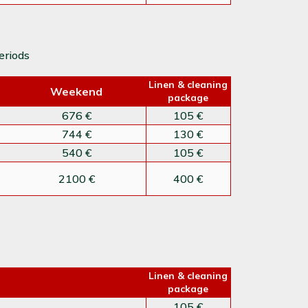
eriods
Linen & cleaning
Weekend
package
676 €
105 €
744 €
130 €
540 €
105 €
2100 €
400 €
Linen & cleaning
package
105 €