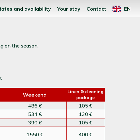
Rates and availability
Your stay
Contact
EN
ng on the season.
s
Linen & cleaning
Weekend
package
486 €
105 €
534 €
130 €
390 €
105 €
1550 €
400 €