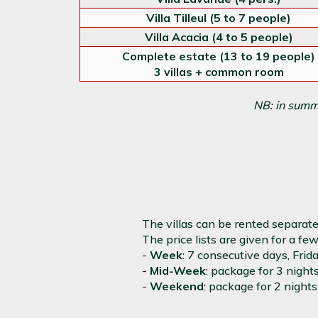
Villa Tilleul (5 to 7 people)
Villa Acacia (4 to 5 people)
Complete estate (13 to 19 people)
3 villas + common room
NB: in summ
The villas can be rented separatel
The price lists are given for a fe
-
Week
: 7 consecutive days, Frid
-
Mid-Week
: package for 3 nigh
-
Weekend
: package for 2 night