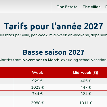
The Estate
The villas
Tarifs pour l'année 2027
in rates per villa, per week, mid-week or weekend, dependi
Basse saison 2027
Months from
November to March
, excluding school vacation
Week
Mid-week (3j)
929 €
405 €
1023 €
447 €
744 €
324 €
2988 €
1311 €