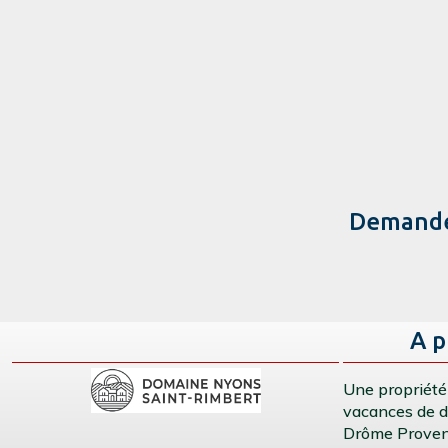
Demandez
A p
Une propriété
vacances de dé
Drôme Proven