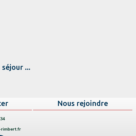
éjour ...
ter
Nous rejoindre
 34
rimbert.fr